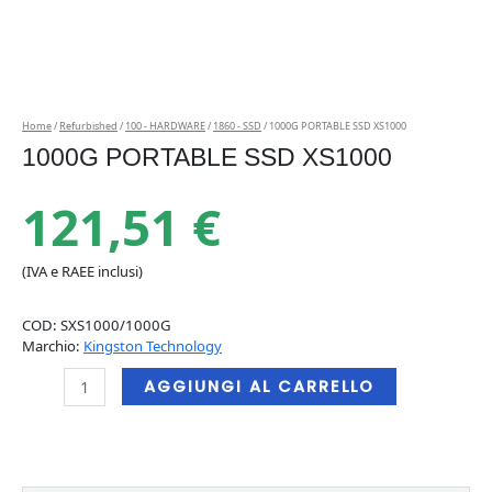
Home
/
Refurbished
/
100 - HARDWARE
/
1860 - SSD
/ 1000G PORTABLE SSD XS1000
1000G PORTABLE SSD XS1000
121,51
€
(IVA e RAEE inclusi)
COD:
SXS1000/1000G
Marchio:
Kingston Technology
1000G
AGGIUNGI AL CARRELLO
PORTABLE
SSD
XS1000
quantità