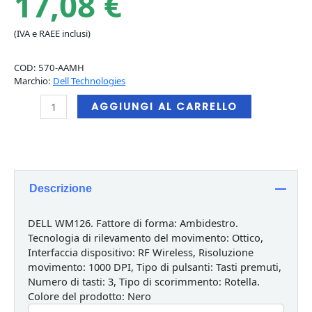
17,08
€
(IVA e RAEE inclusi)
COD:
570-AAMH
Marchio:
Dell Technologies
DELL
AGGIUNGI AL CARRELLO
WM126
mouse
Ambidestro
RF
Wireless
Descrizione
Ottico
1000
DPI
DELL WM126. Fattore di forma: Ambidestro.
quantità
Tecnologia di rilevamento del movimento: Ottico,
Interfaccia dispositivo: RF Wireless, Risoluzione
movimento: 1000 DPI, Tipo di pulsanti: Tasti premuti,
Numero di tasti: 3, Tipo di scorimmento: Rotella.
Colore del prodotto: Nero