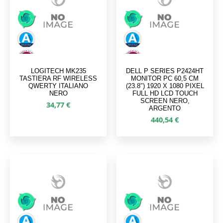
Scheda grafica
Sì
integrata
Capacità totale
512 GB
di archiviazione
Supporto di
SSD
LOGITECH MK235
DELL P SERIES P2424HT
memoria
TASTIERA RF WIRELESS
MONITOR PC 60,5 CM
QWERTY ITALIANO
(23.8″) 1920 X 1080 PIXEL
RAM installata
16 GB
NERO
FULL HD LCD TOUCH
SCREEN NERO,
34,77
€
ARGENTO
Famiglia
Intel Core i7
440,54
€
processore
Dimensioni
33,8 cm (13.3")
schermo
Risoluzione del
1920 x 1080 Pixel
display
Touch screen
Sì