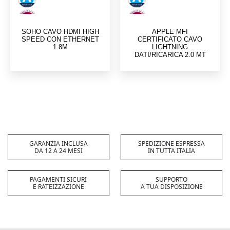
Tipo di prodotto
Ibrido (2 in 1)
Colore del
Grafite
prodotto
SOHO CAVO HDMI HIGH
APPLE MFI
SPEED CON ETHERNET
CERTIFICATO CAVO
1.8M
LIGHTNING
DATI/RICARICA 2.0 MT
GARANZIA INCLUSA
SPEDIZIONE ESPRESSA
DA 12 A 24 MESI
IN TUTTA ITALIA
PAGAMENTI SICURI
SUPPORTO
E RATEIZZAZIONE
A TUA DISPOSIZIONE