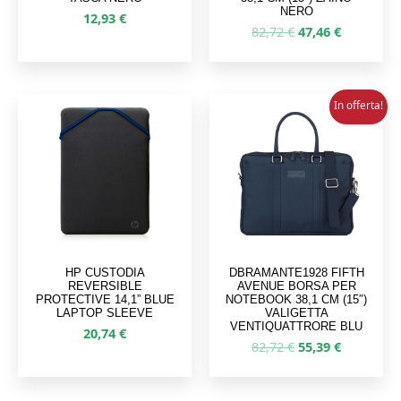
NERO
12,93
€
Il
Il
82,72
€
47,46
€
prezzo
prezzo
originale
attuale
era:
è:
82,72 €.
47,46 €.
In offerta!
HP CUSTODIA
DBRAMANTE1928 FIFTH
REVERSIBLE
AVENUE BORSA PER
PROTECTIVE 14,1” BLUE
NOTEBOOK 38,1 CM (15″)
LAPTOP SLEEVE
VALIGETTA
VENTIQUATTRORE BLU
20,74
€
Il
Il
82,72
€
55,39
€
prezzo
prezzo
originale
attuale
era:
è: