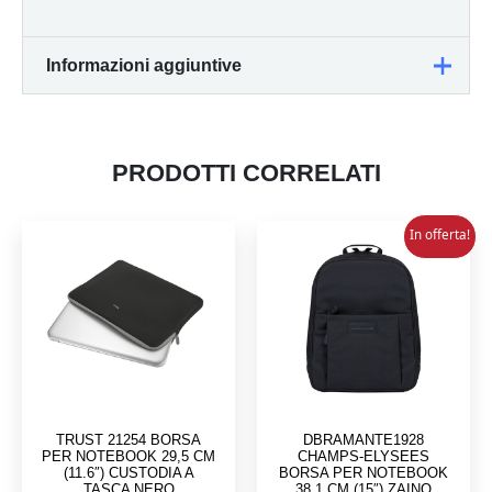
Informazioni aggiuntive
Peso
0,765 kg
PRODOTTI CORRELATI
Dimensioni
44 × 33 × 14 cm
In offerta!
TRUST 21254 BORSA
DBRAMANTE1928
PER NOTEBOOK 29,5 CM
CHAMPS-ELYSEES
(11.6″) CUSTODIA A
BORSA PER NOTEBOOK
TASCA NERO
38,1 CM (15″) ZAINO