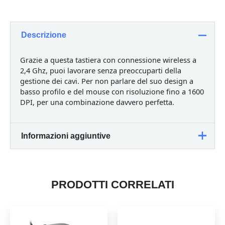
SPT6307W/34
tastiera
Mouse
Descrizione
incluso
RF
Wireless
Grazie a questa tastiera con connessione wireless a
QWERTY
2,4 Ghz, puoi lavorare senza preoccuparti della
Inglese
gestione dei cavi. Per non parlare del suo design a
Bianco
basso profilo e del mouse con risoluzione fino a 1600
quantità
DPI, per una combinazione davvero perfetta.
Informazioni aggiuntive
Peso
1,617 kg
PRODOTTI CORRELATI
36,75 × 27,77 × 16,53
Dimensioni
cm
Mouse incluso
Sì