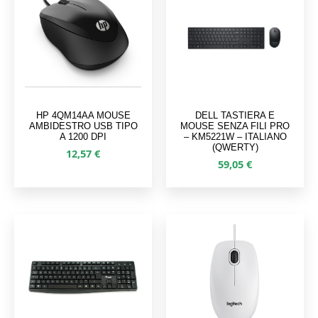
Retroilluminazione
No
Utilizzo
Universale
raccomandato
Interfaccia
RF Wireless
dispositivo
HP 4QM14AA MOUSE
DELL TASTIERA E
AMBIDESTRO USB TIPO
MOUSE SENZA FILI PRO
Struttura tastiera
QWERTY
A 1200 DPI
– KM5221W – ITALIANO
(QWERTY)
12,57
€
59,05
€