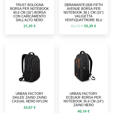
TRUST BOLOGNA
DBRAMANTE1928 FIFTH
BORSA PER NOTEBOOK
AVENUE BORSA PER
40,6 CM (16″) BORSA
NOTEBOOK 38,1 CM (15″)
CON CARICAMENTO
VALIGETTA
DALL’ALTO NERO
VENTIQUATTRORE BLU
Il
Il
21,35
€
82,72
€
55,39
€
prezzo
prezzo
originale
attuale
era:
è:
82,72 €.
55,39 €.
URBAN FACTORY
URBAN FACTORY
DAILEE ZAINO ZAINO
ECB14UF BORSA PER
CASUAL NERO NYLON
NOTEBOOK 35,6 CM (14″)
ZAINO NERO
33,67
€
40,14
€