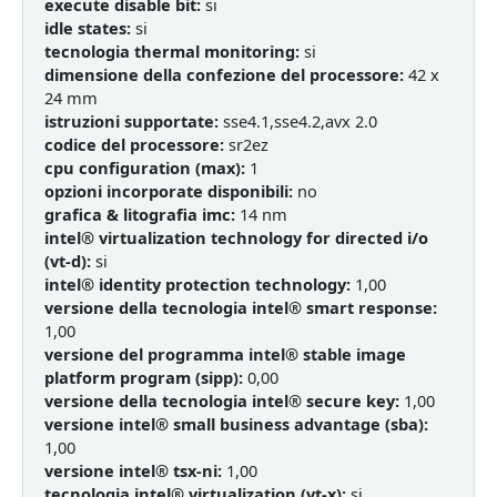
execute disable bit:
si
idle states:
si
tecnologia thermal monitoring:
si
dimensione della confezione del processore:
42 x
24 mm
istruzioni supportate:
sse4.1,sse4.2,avx 2.0
codice del processore:
sr2ez
cpu configuration (max):
1
opzioni incorporate disponibili:
no
grafica & litografia imc:
14 nm
intel® virtualization technology for directed i/o
(vt-d):
si
intel® identity protection technology:
1,00
versione della tecnologia intel® smart response:
1,00
versione del programma intel® stable image
platform program (sipp):
0,00
versione della tecnologia intel® secure key:
1,00
versione intel® small business advantage (sba):
1,00
versione intel® tsx-ni:
1,00
tecnologia intel® virtualization (vt-x):
si