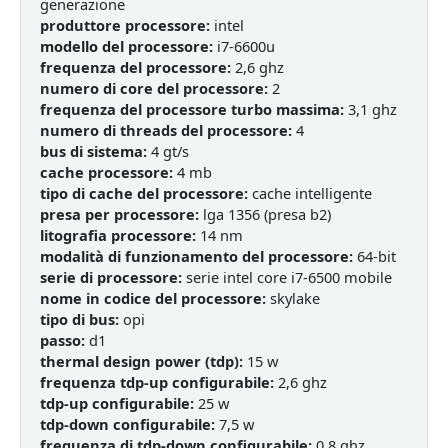
generazione
produttore processore:
intel
modello del processore:
i7-6600u
frequenza del processore:
2,6 ghz
numero di core del processore:
2
frequenza del processore turbo massima:
3,1 ghz
numero di threads del processore:
4
bus di sistema:
4 gt/s
cache processore:
4 mb
tipo di cache del processore:
cache intelligente
presa per processore:
lga 1356 (presa b2)
litografia processore:
14 nm
modalità di funzionamento del processore:
64-bit
serie di processore:
serie intel core i7-6500 mobile
nome in codice del processore:
skylake
tipo di bus:
opi
passo:
d1
thermal design power (tdp):
15 w
frequenza tdp-up configurabile:
2,6 ghz
tdp-up configurabile:
25 w
tdp-down configurabile:
7,5 w
frequenza di tdp-down configurabile:
0,8 ghz