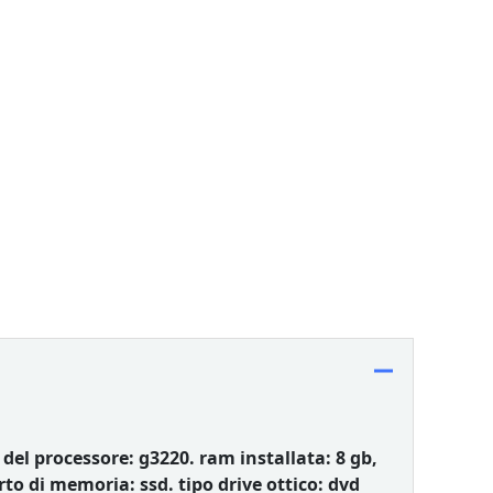
del processore: g3220. ram installata: 8 gb,
to di memoria: ssd. tipo drive ottico: dvd