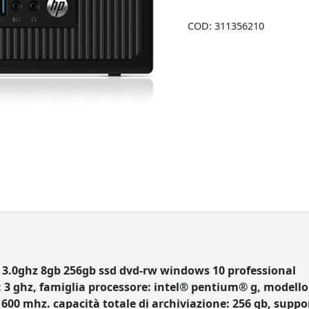
COD:
311356210
0 3.0ghz 8gb 256gb ssd dvd-rw windows 10 professional
 3 ghz, famiglia processore: intel® pentium® g, modello 
600 mhz. capacità totale di archiviazione: 256 gb, suppor