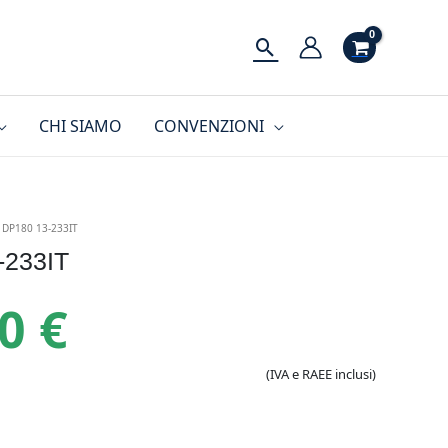
Cerca
CHI SIAMO
CONVENZIONI
 DP180 13-233IT
-233IT
10
€
(IVA e RAEE inclusi)