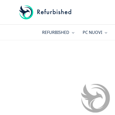
Vai
al
contenuto
REFURBISHED
PC NUOVI