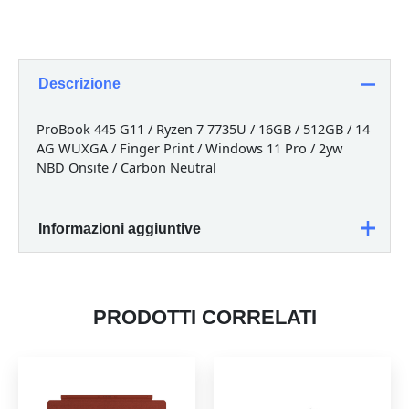
G11
R7
16/512
W11P
Descrizione
quantità
ProBook 445 G11 / Ryzen 7 7735U / 16GB / 512GB / 14
AG WUXGA / Finger Print / Windows 11 Pro / 2yw
NBD Onsite / Carbon Neutral
Informazioni aggiuntive
Peso
4,3 kg
PRODOTTI CORRELATI
Dimensioni
45,87 × 32,17 × 9,5 cm