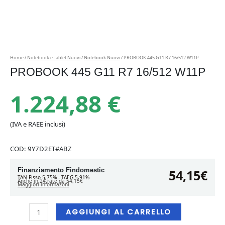
Home
/
Notebook e Tablet Nuovi
/
Notebook Nuovi
/ PROBOOK 445 G11 R7 16/512 W11P
PROBOOK 445 G11 R7 16/512 W11P
1.224,88
€
(IVA e RAEE inclusi)
COD:
9Y7D2ET#ABZ
Finanziamento Findomestic
54,15€
TAN Fisso 5,75% - TAEG 5,91%
Anche in 24 rate da 54,15€
Maggiori informazoni
PROBOOK
AGGIUNGI AL CARRELLO
445