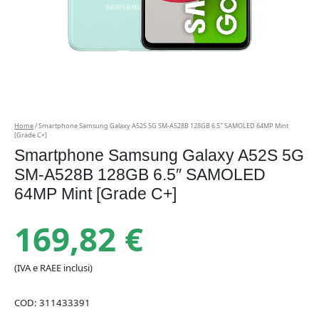
Home
/ Smartphone Samsung Galaxy A52S 5G SM-A528B 128GB 6.5″ SAMOLED 64MP Mint
[Grade C+]
Smartphone Samsung Galaxy A52S 5G
SM-A528B 128GB 6.5″ SAMOLED
64MP Mint [Grade C+]
169,82
€
(IVA e RAEE inclusi)
COD:
311433391