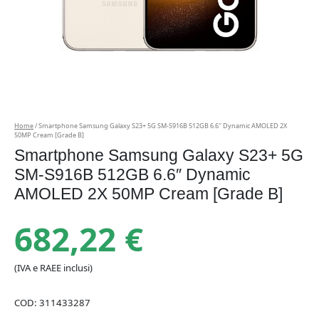
Home
/ Smartphone Samsung Galaxy S23+ 5G SM-S916B 512GB 6.6″ Dynamic AMOLED 2X
50MP Cream [Grade B]
Smartphone Samsung Galaxy S23+ 5G
SM-S916B 512GB 6.6″ Dynamic
AMOLED 2X 50MP Cream [Grade B]
682,22
€
(IVA e RAEE inclusi)
COD:
311433287