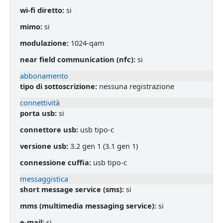
wi-fi diretto:
si
mimo:
si
modulazione:
1024-qam
near field communication (nfc):
si
abbonamento
tipo di sottoscrizione:
nessuna registrazione
connettività
porta usb:
si
connettore usb:
usb tipo-c
versione usb:
3.2 gen 1 (3.1 gen 1)
connessione cuffia:
usb tipo-c
messaggistica
short message service (sms):
si
mms (multimedia messaging service):
si
e-mail:
si