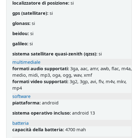
localizzatore di posizione:
si
gps (satellitare):
si
glonass:
si
beidou:
si
galileo:
si
sistema satellitare quasi-zenith (qzss):
si
multimediale
formati audio supportati:
3ga, aac, amr, awb, flac, m4a,
medio, midi, mp3, oga, ogg, wav, xmf
formati video supportati:
3g2, 3gp, avi, flv, m4v, mkv,
mp4
software
piattaforma:
android
sistema operativo incluso:
android 13
batteria
capacità della batteria:
4700 mah