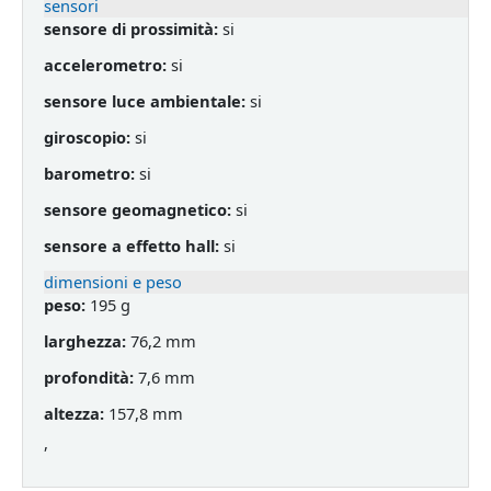
sensori
sensore di prossimità:
si
accelerometro:
si
sensore luce ambientale:
si
giroscopio:
si
barometro:
si
sensore geomagnetico:
si
sensore a effetto hall:
si
dimensioni e peso
peso:
195 g
larghezza:
76,2 mm
profondità:
7,6 mm
altezza:
157,8 mm
,