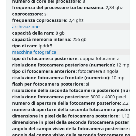
numero di core del processore:
8
frequenza del processore turbo massima:
2,84 ghz
coprocessore:
si
frequenza coprocessore:
2,4 ghz
archiviazione
capacità della ram:
8 gb
capacità memoria interna:
256 gb
tipo di ram:
lpddr5
macchina fotografica
tipo di fotocamera posteriore:
doppia fotocamera
risoluzione fotocamera posteriore (numerico):
12 mp
tipo di fotocamera anteriore:
fotocamera singola
risoluzione fotocamera frontale (numerico):
10 mp
flash per fotocamera posteriore:
si
risoluzione della seconda fotocamera posteriore (numer
risoluzione fotocamera posteriore:
3000 x 4000 pixel
numero di aperture della fotocamera posteriore:
2,2
numero di aperture della seconda fotocamera posterio
dimensione in pixel della fotocamera posteriore:
1,12 µ
dimensione in pixel della seconda fotocamera posterior
angolo del campo visivo della fotocamera posteriore (fo
angolo del campo visivo della seconda fotocamera poster