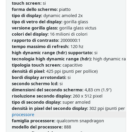
touch screen:
si
forma dello schermo:
piatto
tipo di display:
dynamic amoled 2x
tipo di vetro del display:
gorilla glass
versione gorilla glass:
gorilla glass victus
colori del display:
16 milioni di colori
rapporto di contrasto:
2000000:1
tempo massimo di refresh:
120 hz
high dynamic range (hdr) supportato:
si
tecnologia high dynamic range (hdr):
high dynamic range
tipologia touch screen:
capacitivo
densità di pixel:
425 ppi (punti per pollice)
bordi display arrotondati:
si
secondo schermo lcd:
si
dimensioni del secondo schermo:
4,83 cm (1.9″)
risoluzione secondo display:
260 x 512 pixel
tipo di secondo display:
super amoled
densità in pixel del secondo display:
302 ppi (punti per pol
processore
famiglia processore:
qualcomm snapdragon
modello del processore:
888