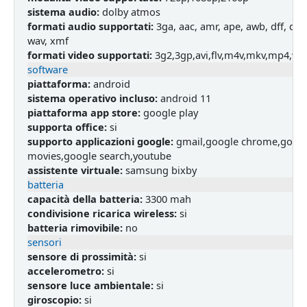
sistema audio:
dolby atmos
formati audio supportati:
3ga, aac, amr, ape, awb, dff, dsf,
wav, xmf
formati video supportati:
3g2,3gp,avi,flv,m4v,mkv,mp4,w
software
piattaforma:
android
sistema operativo incluso:
android 11
piattaforma app store:
google play
supporta office:
si
supporto applicazioni google:
gmail,google chrome,google
movies,google search,youtube
assistente virtuale:
samsung bixby
batteria
capacità della batteria:
3300 mah
condivisione ricarica wireless:
si
batteria rimovibile:
no
sensori
sensore di prossimità:
si
accelerometro:
si
sensore luce ambientale:
si
giroscopio:
si