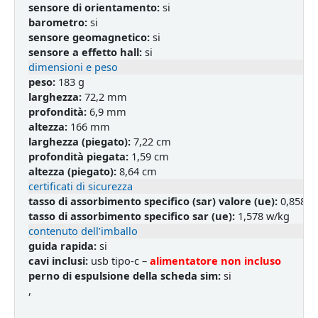
sensore di orientamento:
si
barometro:
si
sensore geomagnetico:
si
sensore a effetto hall:
si
dimensioni e peso
peso:
183 g
larghezza:
72,2 mm
profondità:
6,9 mm
altezza:
166 mm
larghezza (piegato):
7,22 cm
profondità piegata:
1,59 cm
altezza (piegato):
8,64 cm
certificati di sicurezza
tasso di assorbimento specifico (sar) valore (ue):
0,858 w
tasso di assorbimento specifico sar (ue):
1,578 w/kg
contenuto dell’imballo
guida rapida:
si
cavi inclusi:
usb tipo-c –
alimentatore non incluso
perno di espulsione della scheda sim:
si
,