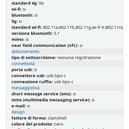
standard 4g:
lte
wi-fi:
si
bluetooth:
si
5g:
si
standard wi-fi:
802.11a,802.11b,802.11g,wi-fi 4 (802.11n),wi-f
versione bluetooth:
5.1
mimo:
si
near field communication (nfc):
si
abbonamento
tipo di sottoscrizione:
nessuna registrazione
connettività
porta usb:
si
connettore usb:
usb tipo-c
connessione cuffia:
usb tipo-c
messaggistica
short message service (sms):
si
mms (multimedia messaging service):
si
e-mail:
si
design
fattore di forma:
clamshell
colore del prodotto:
nero