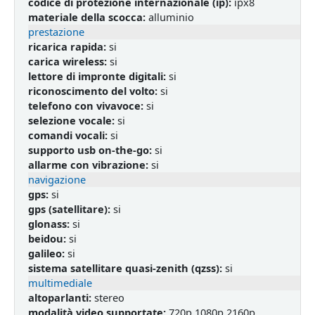
codice di protezione internazionale (ip):
ipx8
materiale della scocca:
alluminio
prestazione
ricarica rapida:
si
carica wireless:
si
lettore di impronte digitali:
si
riconoscimento del volto:
si
telefono con vivavoce:
si
selezione vocale:
si
comandi vocali:
si
supporto usb on-the-go:
si
allarme con vibrazione:
si
navigazione
gps:
si
gps (satellitare):
si
glonass:
si
beidou:
si
galileo:
si
sistema satellitare quasi-zenith (qzss):
si
multimediale
altoparlanti:
stereo
modalità video supportate:
720p,1080p,2160p