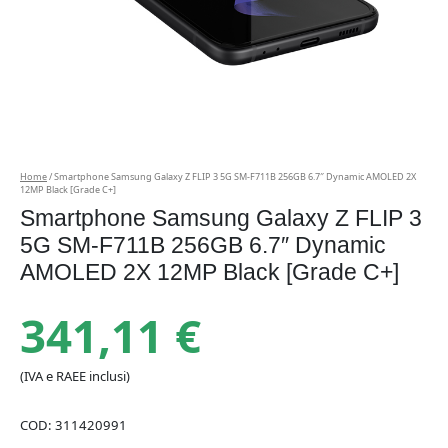
Home
/ Smartphone Samsung Galaxy Z FLIP 3 5G SM-F711B 256GB 6.7″ Dynamic AMOLED 2X
12MP Black [Grade C+]
Smartphone Samsung Galaxy Z FLIP 3
5G SM-F711B 256GB 6.7″ Dynamic
AMOLED 2X 12MP Black [Grade C+]
341,11
€
(IVA e RAEE inclusi)
COD:
311420991