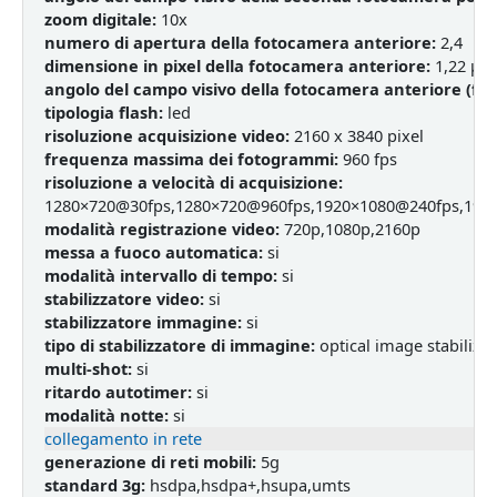
zoom digitale:
10x
numero di apertura della fotocamera anteriore:
2,4
dimensione in pixel della fotocamera anteriore:
1,22 µm
angolo del campo visivo della fotocamera anteriore (fov
tipologia flash:
led
risoluzione acquisizione video:
2160 x 3840 pixel
frequenza massima dei fotogrammi:
960 fps
risoluzione a velocità di acquisizione:
1280×720@30fps,1280×720@960fps,1920×1080@240fps,192
modalità registrazione video:
720p,1080p,2160p
messa a fuoco automatica:
si
modalità intervallo di tempo:
si
stabilizzatore video:
si
stabilizzatore immagine:
si
tipo di stabilizzatore di immagine:
optical image stabilizati
multi-shot:
si
ritardo autotimer:
si
modalità notte:
si
collegamento in rete
generazione di reti mobili:
5g
standard 3g:
hsdpa,hsdpa+,hsupa,umts