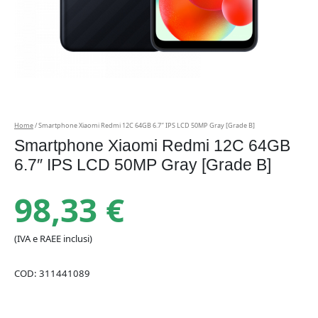
Home
/ Smartphone Xiaomi Redmi 12C 64GB 6.7″ IPS LCD 50MP Gray [Grade B]
Smartphone Xiaomi Redmi 12C 64GB
6.7″ IPS LCD 50MP Gray [Grade B]
98,33
€
(IVA e RAEE inclusi)
COD:
311441089