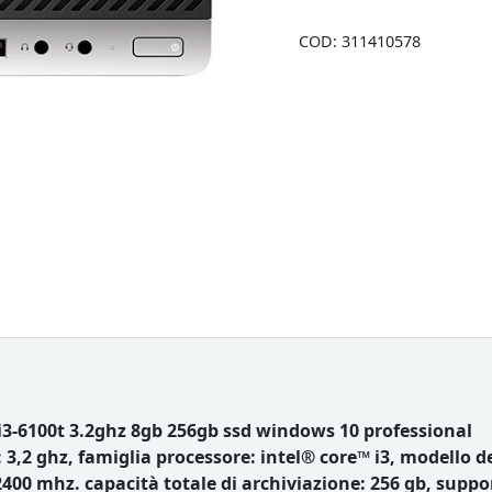
COD:
311410578
 i3-6100t 3.2ghz 8gb 256gb ssd windows 10 professional
3,2 ghz, famiglia processore: intel® core™ i3, modello del
400 mhz. capacità totale di archiviazione: 256 gb, supp