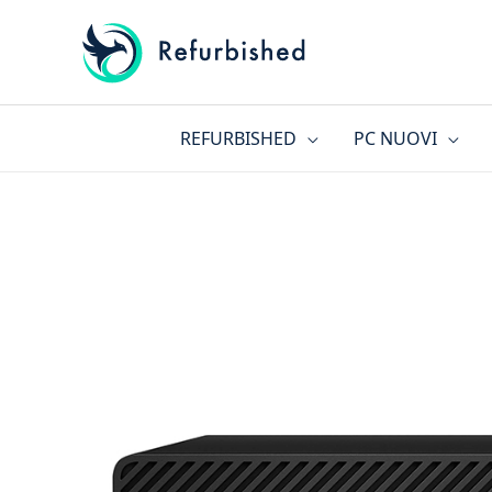
Vai
al
contenuto
REFURBISHED
PC NUOVI