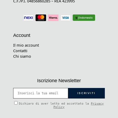
C.F./P.I. 04856860285 – REA 423995
Account
Il mio account
Contatti
Chi siamo
Iscrizione Newsletter
Dichiaro di aver letto ed accettato la
Privacy
Policy