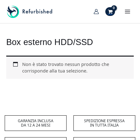
Vai
al
MAI
contenuto
TIVA/DISATTIVA
MEN
ENU
TIVA/DISATTIVA
Box esterno HDD/SSD
ENU
TIVA/DISATTIVA
ENU
Non è stato trovato nessun prodotto che
TIVA/DISATTIVA
corrisponde alla tua selezione.
ENU
TIVA/DISATTIVA
ENU
TIVA/DISATTIVA
ENU
GARANZIA INCLUSA
SPEDIZIONE ESPRESSA
DA 12 A 24 MESI
IN TUTTA ITALIA