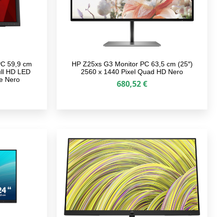
PC 59,9 cm
HP Z25xs G3 Monitor PC 63,5 cm (25″)
ull HD LED
2560 x 1440 Pixel Quad HD Nero
te Nero
680,52
€