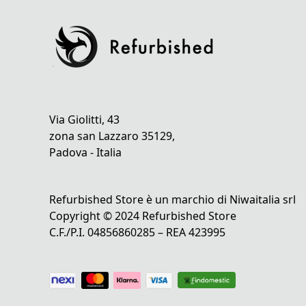
Via Giolitti, 43
zona san Lazzaro 35129,
Padova - Italia
Refurbished Store è un marchio di Niwaitalia srl
Copyright © 2024 Refurbished Store
C.F./P.I. 04856860285 – REA 423995