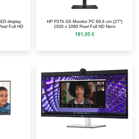
ED display
HP P27h G5 Monitor PC 68,6 cm (27″)
ixel Full HD
1920 x 1080 Pixel Full HD Nero
181,05
€