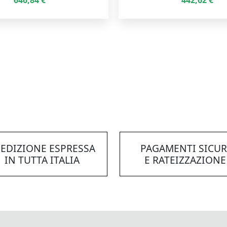
EDIZIONE ESPRESSA
PAGAMENTI SICUR
IN TUTTA ITALIA
E RATEIZZAZIONE