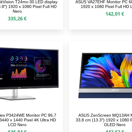
kVision T24mv-30 LED display
ASUS VA27EHF Monitor PC 68
.8″) 1920 x 1080 Pixel Full HD
1920 x 1080 Pixel Full HD
Nero
142,01
€
335,26
€
ies P3424WE Monitor PC 86,7
ASUS ZenScreen MQ13AH M
3440 x 1440 Pixel 4K Ultra HD
33,8 cm (13.3″) 1920 x 1080 P
LCD Nero
OLED Nero
646,84
€
442,62
€