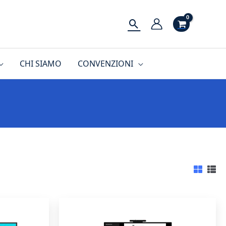
Cerca
CHI SIAMO
CONVENZIONI