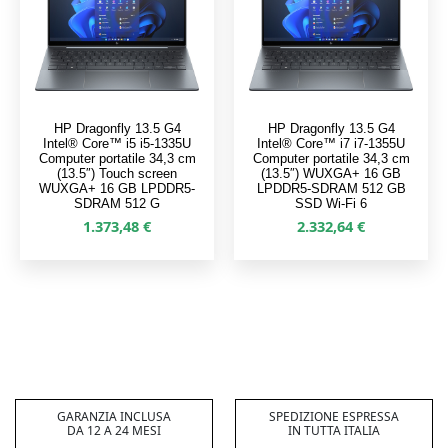
HP Dragonfly 13.5 G4
HP Dragonfly 13.5 G4
Intel® Core™ i5 i5-1335U
Intel® Core™ i7 i7-1355U
Computer portatile 34,3 cm
Computer portatile 34,3 cm
(13.5″) Touch screen
(13.5″) WUXGA+ 16 GB
WUXGA+ 16 GB LPDDR5-
LPDDR5-SDRAM 512 GB
SDRAM 512 G
SSD Wi-Fi 6
1.373,48
€
2.332,64
€
GARANZIA INCLUSA
SPEDIZIONE ESPRESSA
DA 12 A 24 MESI
IN TUTTA ITALIA