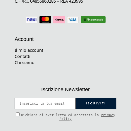
C.F./P.I. 04856860285 – REA 423995
Account
Il mio account
Contatti
Chi siamo
Iscrizione Newsletter
Dichiaro di aver letto ed accettato la
Privacy
Policy