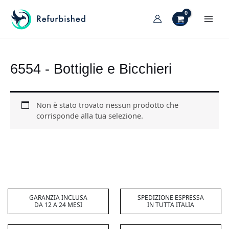
Vai
al
MAI
contenuto
TIVA/DISATTIVA
MEN
ENU
TIVA/DISATTIVA
6554 - Bottiglie e Bicchieri
ENU
TIVA/DISATTIVA
ENU
Non è stato trovato nessun prodotto che
TIVA/DISATTIVA
corrisponde alla tua selezione.
ENU
TIVA/DISATTIVA
ENU
TIVA/DISATTIVA
ENU
GARANZIA INCLUSA
SPEDIZIONE ESPRESSA
DA 12 A 24 MESI
IN TUTTA ITALIA