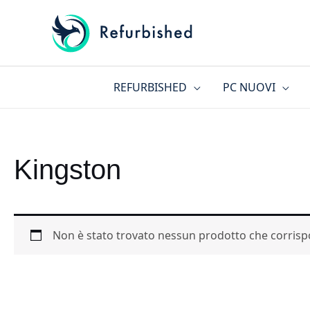
Vai
al
contenuto
REFURBISHED
PC NUOVI
Kingston
Non è stato trovato nessun prodotto che corrispo