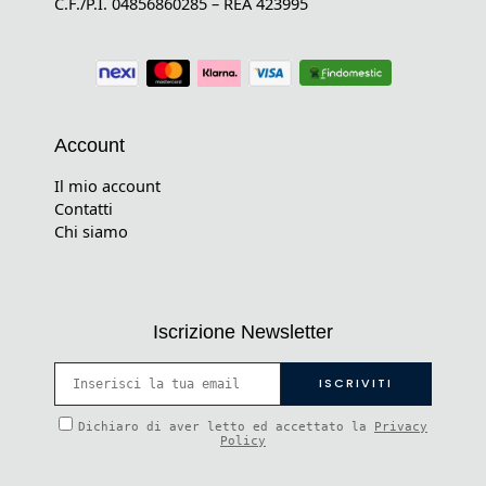
C.F./P.I. 04856860285 – REA 423995
Account
Il mio account
Contatti
Chi siamo
Iscrizione Newsletter
Dichiaro di aver letto ed accettato la
Privacy
Policy