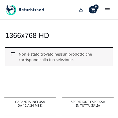
Vai
al
MAI
contenuto
TIVA/DISATTIVA
MEN
ENU
TIVA/DISATTIVA
1366x768 HD
ENU
TIVA/DISATTIVA
ENU
Non è stato trovato nessun prodotto che
TIVA/DISATTIVA
corrisponde alla tua selezione.
ENU
TIVA/DISATTIVA
ENU
TIVA/DISATTIVA
ENU
GARANZIA INCLUSA
SPEDIZIONE ESPRESSA
DA 12 A 24 MESI
IN TUTTA ITALIA