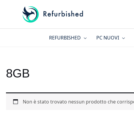
Vai
al
contenuto
REFURBISHED
PC NUOVI
8GB
Non è stato trovato nessun prodotto che corrispo