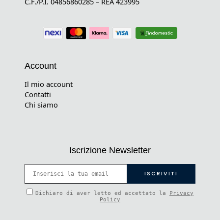
C.F./P.I. 04856860285 – REA 423995
Account
Il mio account
Contatti
Chi siamo
Iscrizione Newsletter
Dichiaro di aver letto ed accettato la
Privacy
Policy