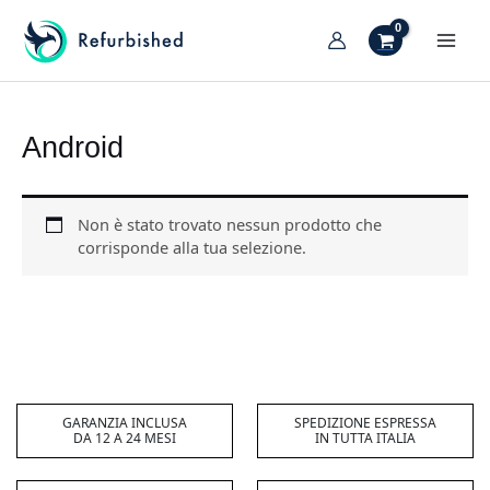
Vai
al
MAI
contenuto
TIVA/DISATTIVA
MEN
ENU
TIVA/DISATTIVA
Android
ENU
TIVA/DISATTIVA
ENU
Non è stato trovato nessun prodotto che
TIVA/DISATTIVA
corrisponde alla tua selezione.
ENU
TIVA/DISATTIVA
ENU
TIVA/DISATTIVA
ENU
GARANZIA INCLUSA
SPEDIZIONE ESPRESSA
DA 12 A 24 MESI
IN TUTTA ITALIA